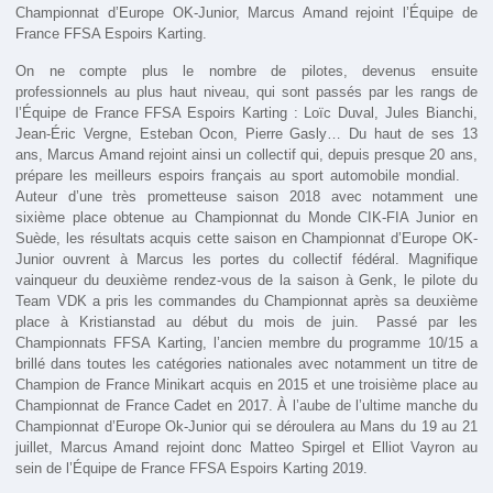
Championnat d’Europe OK-Junior, Marcus Amand rejoint l’Équipe de
France FFSA Espoirs Karting.
On ne compte plus le nombre de pilotes, devenus ensuite
professionnels au plus haut niveau, qui sont passés par les rangs de
l’Équipe de France FFSA Espoirs Karting : Loïc Duval, Jules Bianchi,
Jean-Éric Vergne, Esteban Ocon, Pierre Gasly… Du haut de ses 13
ans, Marcus Amand rejoint ainsi un collectif qui, depuis presque 20 ans,
prépare les meilleurs espoirs français au sport automobile mondial.
Auteur d’une très prometteuse saison 2018 avec notamment une
sixième place obtenue au Championnat du Monde CIK-FIA Junior en
Suède, les résultats acquis cette saison en Championnat d’Europe OK-
Junior ouvrent à Marcus les portes du collectif fédéral. Magnifique
vainqueur du deuxième rendez-vous de la saison à Genk, le pilote du
Team VDK a pris les commandes du Championnat après sa deuxième
place à Kristianstad au début du mois de juin. Passé par les
Championnats FFSA Karting, l’ancien membre du programme 10/15 a
brillé dans toutes les catégories nationales avec notamment un titre de
Champion de France Minikart acquis en 2015 et une troisième place au
Championnat de France Cadet en 2017. À l’aube de l’ultime manche du
Championnat d’Europe Ok-Junior qui se déroulera au Mans du 19 au 21
juillet, Marcus Amand rejoint donc Matteo Spirgel et Elliot Vayron au
sein de l’Équipe de France FFSA Espoirs Karting 2019.