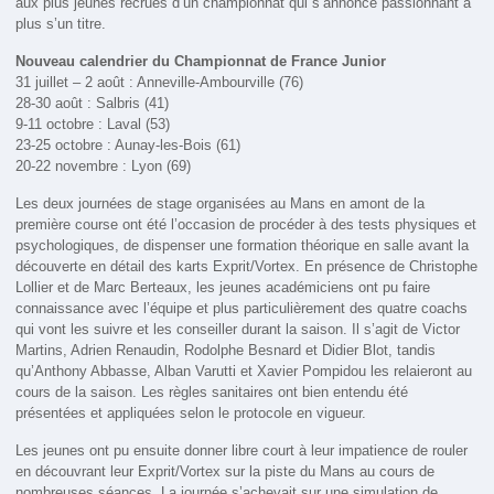
aux plus jeunes recrues d’un championnat qui s’annonce passionnant à
plus s’un titre.
Nouveau calendrier du Championnat de France Junior
31 juillet – 2 août : Anneville-Ambourville (76)
28-30 août : Salbris (41)
9-11 octobre : Laval (53)
23-25 octobre : Aunay-les-Bois (61)
20-22 novembre : Lyon (69)
Les deux journées de stage organisées au Mans en amont de la
première course ont été l’occasion de procéder à des tests physiques et
psychologiques, de dispenser une formation théorique en salle avant la
découverte en détail des karts Exprit/Vortex. En présence de Christophe
Lollier et de Marc Berteaux, les jeunes académiciens ont pu faire
connaissance avec l’équipe et plus particulièrement des quatre coachs
qui vont les suivre et les conseiller durant la saison. Il s’agit de Victor
Martins, Adrien Renaudin, Rodolphe Besnard et Didier Blot, tandis
qu’Anthony Abbasse, Alban Varutti et Xavier Pompidou les relaieront au
cours de la saison. Les règles sanitaires ont bien entendu été
présentées et appliquées selon le protocole en vigueur.
Les jeunes ont pu ensuite donner libre court à leur impatience de rouler
en découvrant leur Exprit/Vortex sur la piste du Mans au cours de
nombreuses séances. La journée s’achevait sur une simulation de