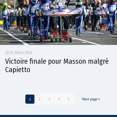
31 March 2019
Victoire finale pour Masson malgré
Capietto
1
2
3
4
5
Next page