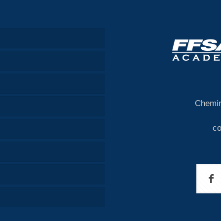
Chemin
c