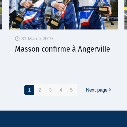
31 March 2019
Masson confirme à Angerville
1
2
3
4
5
Next page