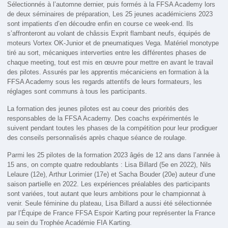
Sélectionnés à l’automne dernier, puis formés à la FFSA Academy lors
de deux séminaires de préparation, Les 25 jeunes académiciens 2023
sont impatients d’en découdre enfin en course ce week-end. Ils
s’affronteront au volant de châssis Exprit flambant neufs, équipés de
moteurs Vortex OK-Junior et de pneumatiques Vega. Matériel monotype
tiré au sort, mécaniques interverties entre les différentes phases de
chaque meeting, tout est mis en œuvre pour mettre en avant le travail
des pilotes. Assurés par les apprentis mécaniciens en formation à la
FFSA Academy sous les regards attentifs de leurs formateurs, les
réglages sont communs à tous les participants.
La formation des jeunes pilotes est au coeur des priorités des
responsables de la FFSA Academy. Des coachs expérimentés le
suivent pendant toutes les phases de la compétition pour leur prodiguer
des conseils personnalisés après chaque séance de roulage.
Parmi les 25 pilotes de la formation 2023 âgés de 12 ans dans l’année à
15 ans, on compte quatre redoublants : Lisa Billard (5e en 2022), Nils
Lelaure (12e), Arthur Lorimier (17e) et Sacha Bouder (20e) auteur d’une
saison partielle en 2022. Les expériences préalables des participants
sont variées, tout autant que leurs ambitions pour le championnat à
venir. Seule féminine du plateau, Lisa Billard a aussi été sélectionnée
par l’Équipe de France FFSA Espoir Karting pour représenter la France
au sein du Trophée Académie FIA Karting.