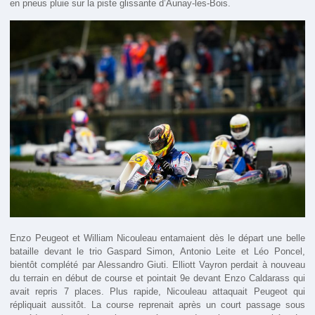
en pneus pluie sur la piste glissante d’Aunay-les-Bois.
Enzo Peugeot et William Nicouleau entamaient dès le départ une belle
bataille devant le trio Gaspard Simon, Antonio Leite et Léo Poncel,
bientôt complété par Alessandro Giuti. Elliott Vayron perdait à nouveau
du terrain en début de course et pointait 9e devant Enzo Caldarass qui
avait repris 7 places. Plus rapide, Nicouleau attaquait Peugeot qui
répliquait aussitôt. La course reprenait après un court passage sous