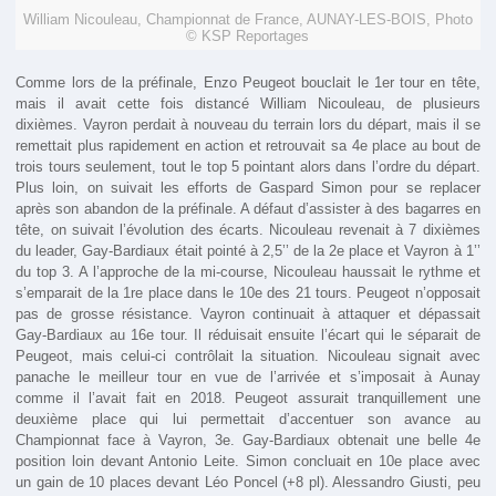
William Nicouleau, Championnat de France, AUNAY-LES-BOIS, Photo
© KSP Reportages
Comme lors de la préfinale, Enzo Peugeot bouclait le 1er tour en tête,
mais il avait cette fois distancé William Nicouleau, de plusieurs
dixièmes. Vayron perdait à nouveau du terrain lors du départ, mais il se
remettait plus rapidement en action et retrouvait sa 4e place au bout de
trois tours seulement, tout le top 5 pointant alors dans l’ordre du départ.
Plus loin, on suivait les efforts de Gaspard Simon pour se replacer
après son abandon de la préfinale. A défaut d’assister à des bagarres en
tête, on suivait l’évolution des écarts. Nicouleau revenait à 7 dixièmes
du leader, Gay-Bardiaux était pointé à 2,5’’ de la 2e place et Vayron à 1’’
du top 3. A l’approche de la mi-course, Nicouleau haussait le rythme et
s’emparait de la 1re place dans le 10e des 21 tours. Peugeot n’opposait
pas de grosse résistance. Vayron continuait à attaquer et dépassait
Gay-Bardiaux au 16e tour. Il réduisait ensuite l’écart qui le séparait de
Peugeot, mais celui-ci contrôlait la situation. Nicouleau signait avec
panache le meilleur tour en vue de l’arrivée et s’imposait à Aunay
comme il l’avait fait en 2018. Peugeot assurait tranquillement une
deuxième place qui lui permettait d’accentuer son avance au
Championnat face à Vayron, 3e. Gay-Bardiaux obtenait une belle 4e
position loin devant Antonio Leite. Simon concluait en 10e place avec
un gain de 10 places devant Léo Poncel (+8 pl). Alessandro Giusti, peu