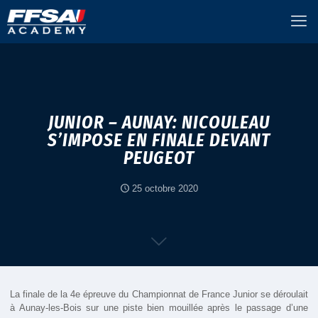
JUNIOR – AUNAY: NICOULEAU
S’IMPOSE EN FINALE DEVANT
PEUGEOT
25 octobre 2020
La finale de la 4e épreuve du Championnat de France Junior se déroulait
à Aunay-les-Bois sur une piste bien mouillée après le passage d’une