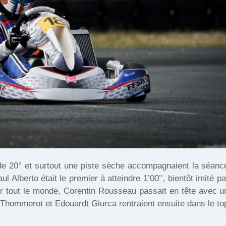
de 20° et surtout une piste sèche accompagnaient la séanc
 Alberto était le premier à atteindre 1’00’’, bientôt imité pa
ur tout le monde, Corentin Rousseau passait en tête avec u
-Thommerot et Edouardt Giurca rentraient ensuite dans le to