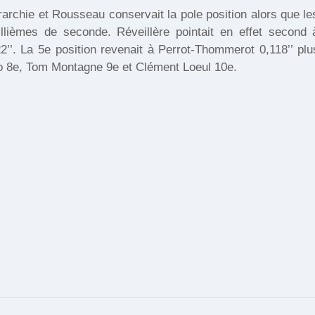
rarchie et Rousseau conservait la pole position alors que le
llièmes de seconde. Réveillère pointait en effet second 
22’’. La 5e position revenait à Perrot-Thommerot 0,118’’ plu
rto 8e, Tom Montagne 9e et Clément Loeul 10e.