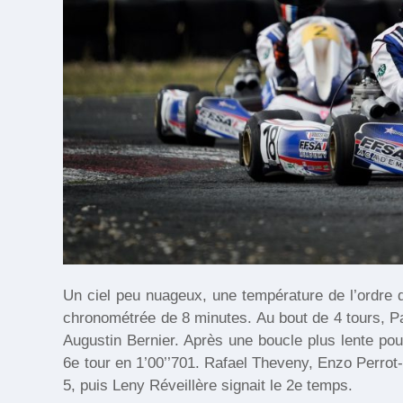
Un ciel peu nuageux, une température de l’ordre 
chronométrée de 8 minutes. Au bout de 4 tours, Paul
Augustin Bernier. Après une boucle plus lente po
6e tour en 1’00’’701. Rafael Theveny, Enzo Perrot
5, puis Leny Réveillère signait le 2e temps.