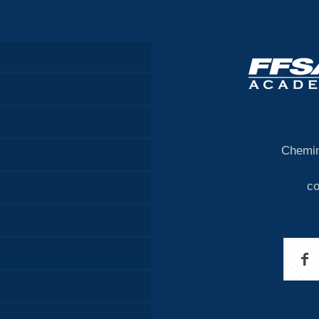
Chemin
c