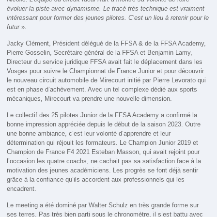
évoluer la piste avec dynamisme. Le tracé très technique est vraiment
intéressant pour former des jeunes pilotes. C’est un lieu à retenir pour le
futur
».
Jacky Clément, Président délégué de la FFSA & de la FFSA Academy,
Pierre Gosselin, Secrétaire général de la FFSA et Benjamin Lamy,
Directeur du service juridique FFSA avait fait le déplacement dans les
Vosges pour suivre le Championnat de France Junior et pour découvrir
le nouveau circuit automobile de Mirecourt initié par Pierre Levorato qui
est en phase d’achèvement. Avec un tel complexe dédié aux sports
mécaniques, Mirecourt va prendre une nouvelle dimension.
Le collectif des 25 pilotes Junior de la FFSA Academy a confirmé la
bonne impression appréciée depuis le début de la saison 2023. Outre
une bonne ambiance, c’est leur volonté d’apprendre et leur
détermination qui réjouit les formateurs. Le Champion Junior 2019 et
Champion de France F4 2021 Esteban Masson, qui avait rejoint pour
l’occasion les quatre coachs, ne cachait pas sa satisfaction face à la
motivation des jeunes académiciens. Les progrès se font déjà sentir
grâce à la confiance qu’ils accordent aux professionnels qui les
encadrent.
Le meeting a été dominé par Walter Schulz en très grande forme sur
ses terres. Pas très bien parti sous le chronomètre, il s’est battu avec