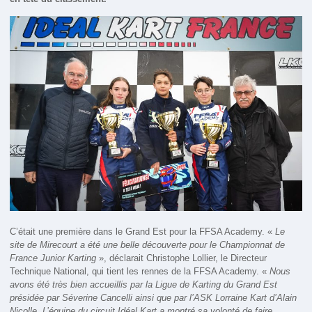
C’était une première dans le Grand Est pour la FFSA Academy. «
Le
site de Mirecourt a été une belle découverte pour le Championnat de
France Junior Karting
», déclarait Christophe Lollier, le Directeur
Technique National, qui tient les rennes de la FFSA Academy. «
Nous
avons été très bien accueillis par la Ligue de Karting du Grand Est
présidée par Séverine Cancelli ainsi que par l’ASK Lorraine Kart d’Alain
Nicolle. L’équipe du circuit Idéal Kart a montré sa volonté de faire