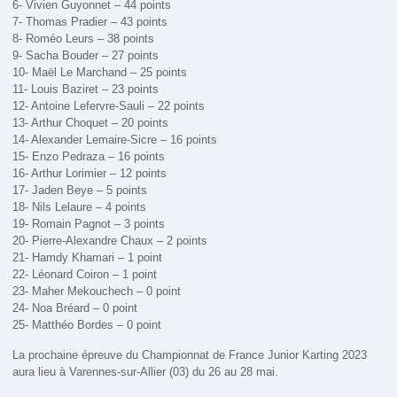
6- Vivien Guyonnet – 44 points
7- Thomas Pradier – 43 points
8- Roméo Leurs – 38 points
9- Sacha Bouder – 27 points
10- Maël Le Marchand – 25 points
11- Louis Baziret – 23 points
12- Antoine Lefervre-Sauli – 22 points
13- Arthur Choquet – 20 points
14- Alexander Lemaire-Sicre – 16 points
15- Enzo Pedraza – 16 points
16- Arthur Lorimier – 12 points
17- Jaden Beye – 5 points
18- Nils Lelaure – 4 points
19- Romain Pagnot – 3 points
20- Pierre-Alexandre Chaux – 2 points
21- Hamdy Khamari – 1 point
22- Léonard Coiron – 1 point
23- Maher Mekouchech – 0 point
24- Noa Bréard – 0 point
25- Matthéo Bordes – 0 point
La prochaine épreuve du Championnat de France Junior Karting 2023
aura lieu à Varennes-sur-Allier (03) du 26 au 28 mai.