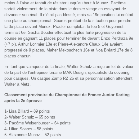
moins à l’aise et tentait de résister jusqu’au bout à Munoz. Pacôme
sortait violemment de la piste dans le dernier virage en essayant de
devancer son rival. Il n’était pas blessé, mais sa 19e position lui coûtait
une place au championnat. Soares profitait de la situation pour prendre
la 3e place devant Munoz. Pradier complétait le top 5 et Guyonnet
terminait 6e. Sacha Bouder effectuait la plus forte progression de la
course en gagnant 11 places pour terminer 8e devant Enzo Perdraza 9e
(+7 pl). Arthur Lorimier 13e et Pierre-Alexandre Chaux 14e avaient
progressé de 9 places, Maher Mekouchech 16e et Noa Bréard 17e de 8
places chacun.
En tant que vainqueur de la finale, Walter Schulz a reçu un lot de valeur
de la part de l’entreprise lorraine MAK Design, spécialiste du covering
pour casques. Un casque Zamp RZ 26 et sa personnalisation attendent
Walter à Metz.
Classement provisoire du Championnat de France Junior Karting
après la 2e épreuve
1- Lisa Billard – 89 points
2- Walter Schulz – 65 points
3- Pacôme Weisenburger – 64 points
4- Lilian Soares – 58 points
5- Alexandre Munoz – 52 points