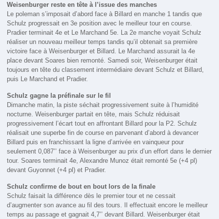
Weisenburger reste en tête à l’issue des manches
Le poleman s’imposait d’abord face à Billard en manche 1 tandis que
Schulz progressait en 3e position avec le meilleur tour en course.
Pradier terminait 4e et Le Marchand 5e. La 2e manche voyait Schulz
réaliser un nouveau meilleur temps tandis qu’il obtenait sa première
victoire face à Weisenburger et Billard. Le Marchand assurait la 4e
place devant Soares bien remonté. Samedi soir, Weisenburger était
toujours en tête du classement intermédiaire devant Schulz et Billard,
puis Le Marchand et Pradier.
Schulz gagne la préfinale sur le fil
Dimanche matin, la piste séchait progressivement suite à l’humidité
nocturne. Weisenburger partait en tête, mais Schulz réduisait
progressivement l’écart tout en affrontant Billard pour la P2. Schulz
réalisait une superbe fin de course en parvenant d’abord à devancer
Billard puis en franchissant la ligne d’arrivée en vainqueur pour
seulement 0,087’’ face à Weisenburger au prix d’un effort dans le dernier
tour. Soares terminait 4e, Alexandre Munoz était remonté 5e (+4 pl)
devant Guyonnet (+4 pl) et Pradier.
Schulz confirme de bout en bout lors de la finale
Schulz faisait la différence dès le premier tour et ne cessait
d’augmenter son avance au fil des tours. Il effectuait encore le meilleur
temps au passage et gagnait 4,7’’ devant Billard. Weisenburger était