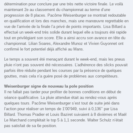
détermination pour conclure par une très nette victoire finale. Le voilà
maintenant 2e au classement du championnat au terme d’une
progression de 8 places. Pacôme Weisenburger se montrait redoutable
en qualification et lors des manches, mais une manœuvre regrettable en
vue de l’arrivée de la finale l’a privé de points importants. Lisa Billard a
effectué un week-end très solide durant lequel elle a toujours été rapide
tout en privilégiant son score. Elle a ainsi accru son avance en tête du
championnat. Lilian Soares, Alexandre Munoz et Vivien Guyonnet ont
confirmé le fort potentiel déjà affiché au Mans.
Le temps a souvent été menaçant durant le week-end, mais les pneus
pluie n’ont pas souvent été nécessaires. L’adhérence des slicks pouvait
parfois être réduite pendant les courses par la présence de quelques
gouttes, mais cela n’a guère posé de problèmes aux compétiteurs.
Weisenburger signe de nouveau la pole position
Il ne fallait pas tarder pour profiter de bonnes conditions en début de
séance qualificative. La pluie attendue était au rendez-vous après
quelques tours. Pacôme Weisenburger s’est tout de suite jeté dans
l’action pour réaliser un temps de 1’00’949, suivi à 0,136’’ par Lisa
Billard. Thomas Pradier et Louis Baziret suivaient à 8 dixièmes et Maël
Le Marchand complétait le top 5 à 1,1 seconde. Walter Schulz n’était
pas satisfait de sa 6e position.