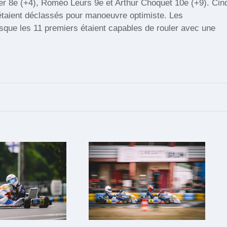
er 8e (+4), Roméo Leurs 9e et Arthur Choquet 10e (+9). Cin
s étaient déclassés pour manoeuvre optimiste. Les
isque les 11 premiers étaient capables de rouler avec une