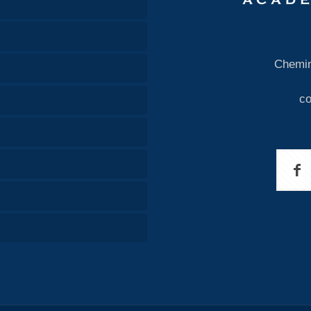
Chemin
c