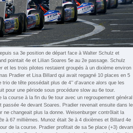
puis sa 3e position de départ face à Walter Schulz et
d pointait 4e et Lilian Soares 5e au 2e passage. Schulz
r et les trois pilotes restaient groupés à un dixième environ
as Pradier et Lisa Billard qui avait regagné 10 places en 5
 trio de tête possédait plus de 4’’ d’avance alors que les
uit pour une période sous procédure slow au 6e tour.
e la course à la fin du 9e tour avec un regroupement général
tait passée 4e devant Soares. Pradier revenait ensuite dans le
r ne changeait plus la donne. Weisenburger contrôlait la
 2e à 67 millièmes. Munoz était 3e à 4 dixièmes et Billard 4e
our de la course. Pradier profitait de sa 5e place (+3) devan