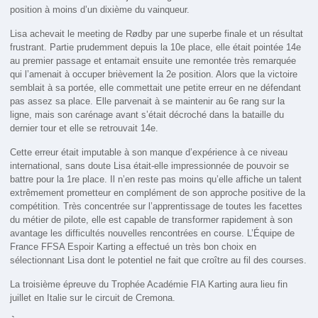
position à moins d’un dixième du vainqueur.
Lisa achevait le meeting de Rødby par une superbe finale et un résultat
frustrant. Partie prudemment depuis la 10e place, elle était pointée 14e
au premier passage et entamait ensuite une remontée très remarquée
qui l’amenait à occuper brièvement la 2e position. Alors que la victoire
semblait à sa portée, elle commettait une petite erreur en ne défendant
pas assez sa place. Elle parvenait à se maintenir au 6e rang sur la
ligne, mais son carénage avant s’était décroché dans la bataille du
dernier tour et elle se retrouvait 14e.
Cette erreur était imputable à son manque d’expérience à ce niveau
international, sans doute Lisa était-elle impressionnée de pouvoir se
battre pour la 1re place. Il n’en reste pas moins qu’elle affiche un talent
extrêmement prometteur en complément de son approche positive de la
compétition. Très concentrée sur l’apprentissage de toutes les facettes
du métier de pilote, elle est capable de transformer rapidement à son
avantage les difficultés nouvelles rencontrées en course. L’Équipe de
France FFSA Espoir Karting a effectué un très bon choix en
sélectionnant Lisa dont le potentiel ne fait que croître au fil des courses.
La troisième épreuve du Trophée Académie FIA Karting aura lieu fin
juillet en Italie sur le circuit de Cremona.