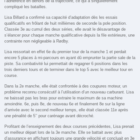
l’adhérence en dehors de la trajectoire, ce qui a singulièrement
compliqué les batailles.
Lisa Billard a confirmé sa capacité d’adaptation dès les essais
qualificatifs en frôlant de huit millièmes de seconde la pole position.
Classée 3e au cumul des deux séries, elle avait le désavantage de
s’élancer pour chaque manche qualificative depuis la file extérieure, une
contrainte non négligeable à Rødby.
Lisa ressortait en effet 6e du premier tour de la manche 1 et perdait
encore 5 places à mi-parcours en ayant dû emprunter la partie sale de la
piste. Sa combativité lui permettait de regagner 6 positions dans les
trois derniers tours et de terminer dans le top 5 avec le meilleur tour en
course.
Dans la 2e manche, elle était confrontée à des coupures moteur, un
problème reconnu consécutif à l’utilisation d’un nouveau carburant. Lisa
ne baissait pas les bras pour extraire le maximum de sa machine
amoindrie. 6e, puis 8e, de nouveau 6e et finalement 8e sur la ligne
d’arrivée avec le second meilleur temps, elle était classée 11e après
une pénalité de 5’’ pour carénage avant décroché.
Profitant de l’enseignement des deux courses précédentes, Lisa prenait
un meilleur départ lors de la 3e manche. Elle se battait avec plus
d’assurance en affichant toujours une grande vélocité et concluait en 3e