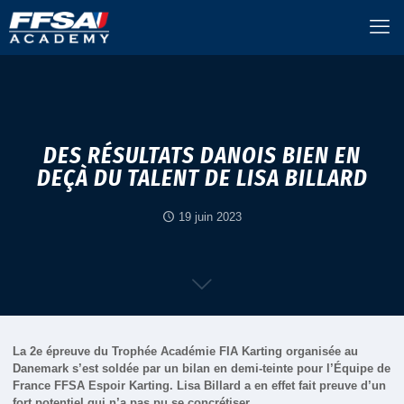
DES RÉSULTATS DANOIS BIEN EN
DEÇÀ DU TALENT DE LISA BILLARD
19 juin 2023
La 2e épreuve du Trophée Académie FIA Karting organisée au
Danemark s’est soldée par un bilan en demi-teinte pour l’Équipe de
France FFSA Espoir Karting. Lisa Billard a en effet fait preuve d’un
fort potentiel qui n’a pas pu se concrétiser.