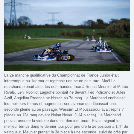
La 2e manche qualificative du Championnat de France Junior était
interrompue au 1er tour et reprenait une heure plus tard. Maël Le
marchand prenait alors les commandes face à Senna Meunier et Matéo
Rivals. Léni Robillot Lagache pointait 4e devant Téo Policand et Jules
Avril, Angelina Proenca se hissait au 7e rang. Le Marchand enchainait
les meilleurs temps et augmentait son avance qui dépassait une
seconde pleine au 5e passage. Wassim El Mousssaoui avait repris 7
places au 12e rang devant Nolan Neveu (+14 places). Le Marchand
pouvait assurer la victoire dans les derniers tours. Rivals signait le
meilleur temps dans le dernier tour pour prendre la 2e position à 1,4’’ du
vainqueur. Meunier prenait la 3e place à une seconde, suivi de près par