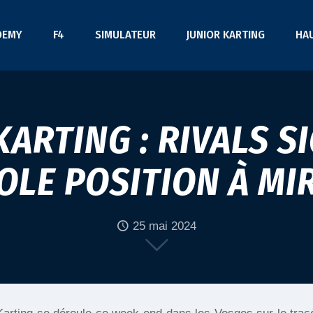
DEMY
F4
SIMULATEUR
JUNIOR KARTING
HA
KARTING : RIVALS S
OLE POSITION À M
25 mai 2024