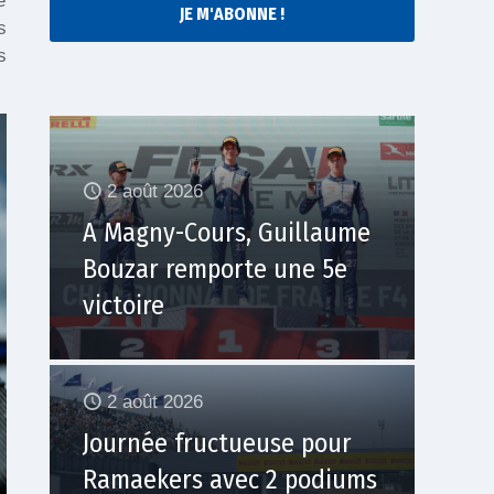
é
JE M'ABONNE !
s
s
2 août 2026
A Magny-Cours, Guillaume
Bouzar remporte une 5e
victoire
2 août 2026
Journée fructueuse pour
Ramaekers avec 2 podiums