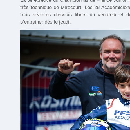
La 3e épreuve du Championnat de France Junior K
très technique de Mirecourt. Les 28 Académiciens 
trois séances d’essais libres du vendredi et
s’entrainer dès le jeudi.