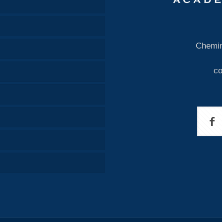
Chemin
c