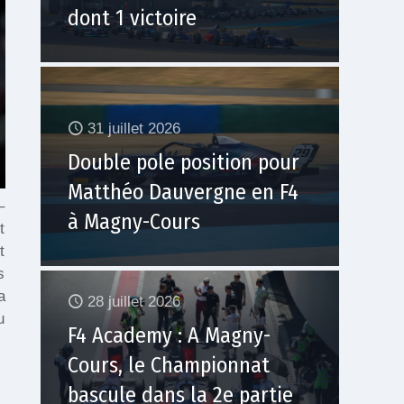
dont 1 victoire
31 juillet 2026
Double pole position pour
Matthéo Dauvergne en F4
–
à Magny-Cours
t
t
s
a
28 juillet 2026
u
F4 Academy : A Magny-
Cours, le Championnat
bascule dans la 2e partie