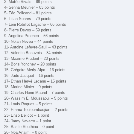
3- Matéo Rivals – 89 points
4- Senna Meunier – 83 points
5- Téo Policand – 81 points
6- Lilian Soares – 79 points
7- Léni Robillot Lagache – 66 points
8- Pierre Devos – 59 points
9- Angelina Proenca – 56 points
10- Nolan Neveu – 44 points
11- Antoine Lefevre-Sauli – 43 points
12- Valentin Beauvois – 34 points
13- Maxime Prudent – 20 points
14- Boris Yonchev – 20 points
15- Grégoire Merly-Alpa – 16 points
16- Jade Jacquet – 16 points
17- Ethan Hervé Lecanu – 15 points
18- Marine Minier – 9 points
19- Charles-Henri Maurel – 7 points
20- Wassim El Moussaoui – 5 points
21- Louis Roques – 5 points
22- Emma Touloumbadjian – 2 points
23- Enzo Belicot – 1 point
24- Jamy Navarro – 1 point
25- Basile Routhiau – 0 point
26- Noa Anaimi – 0 point