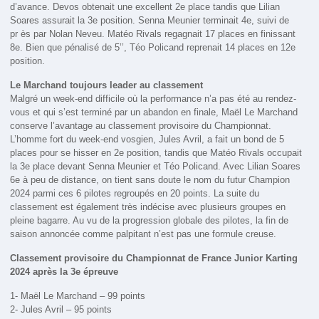
d’avance. Devos obtenait une excellent 2e place tandis que Lilian
Soares assurait la 3e position. Senna Meunier terminait 4e, suivi de
pr ès par Nolan Neveu. Matéo Rivals regagnait 17 places en finissant
8e. Bien que pénalisé de 5’’, Téo Policand reprenait 14 places en 12e
position.
Le Marchand toujours leader au classement
Malgré un week-end difficile où la performance n’a pas été au rendez-
vous et qui s’est terminé par un abandon en finale, Maël Le Marchand
conserve l’avantage au classement provisoire du Championnat.
L’homme fort du week-end vosgien, Jules Avril, a fait un bond de 5
places pour se hisser en 2e position, tandis que Matéo Rivals occupait
la 3e place devant Senna Meunier et Téo Policand. Avec Lilian Soares
6e à peu de distance, on tient sans doute le nom du futur Champion
2024 parmi ces 6 pilotes regroupés en 20 points. La suite du
classement est également très indécise avec plusieurs groupes en
pleine bagarre. Au vu de la progression globale des pilotes, la fin de
saison annoncée comme palpitant n’est pas une formule creuse.
Classement provisoire du Championnat de France Junior Karting
2024 après la 3e épreuve
1- Maël Le Marchand – 99 points
2- Jules Avril – 95 points