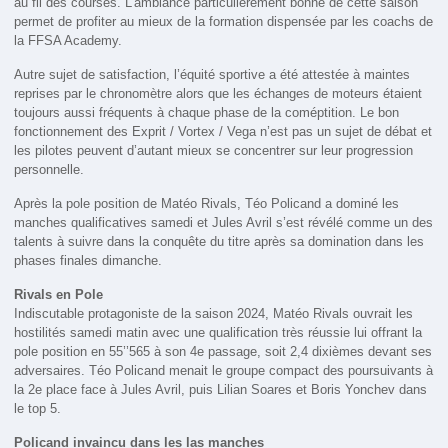
au fil des courses. L’ambiance particulièrement bonne de cette saison
permet de profiter au mieux de la formation dispensée par les coachs de
la FFSA Academy.
Autre sujet de satisfaction, l’équité sportive a été attestée à maintes
reprises par le chronomètre alors que les échanges de moteurs étaient
toujours aussi fréquents à chaque phase de la coméptition. Le bon
fonctionnement des Exprit / Vortex / Vega n’est pas un sujet de débat et
les pilotes peuvent d’autant mieux se concentrer sur leur progression
personnelle.
Après la pole position de Matéo Rivals, Téo Policand a dominé les
manches qualificatives samedi et Jules Avril s’est révélé comme un des
talents à suivre dans la conquête du titre après sa domination dans les
phases finales dimanche.
Rivals en Pole
Indiscutable protagoniste de la saison 2024, Matéo Rivals ouvrait les
hostilités samedi matin avec une qualification très réussie lui offrant la
pole position en 55’’565 à son 4e passage, soit 2,4 dixièmes devant ses
adversaires. Téo Policand menait le groupe compact des poursuivants à
la 2e place face à Jules Avril, puis Lilian Soares et Boris Yonchev dans
le top 5.
Policand invaincu dans les las manches