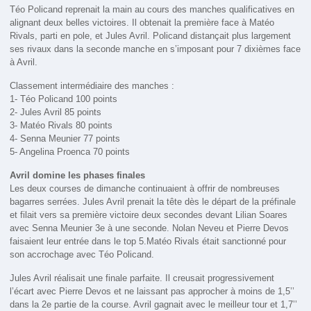
Téo Policand reprenait la main au cours des manches qualificatives en
alignant deux belles victoires. Il obtenait la première face à Matéo
Rivals, parti en pole, et Jules Avril. Policand distançait plus largement
ses rivaux dans la seconde manche en s’imposant pour 7 dixièmes face
à Avril.
Classement intermédiaire des manches :
1- Téo Policand 100 points
2- Jules Avril 85 points
3- Matéo Rivals 80 points
4- Senna Meunier 77 points
5- Angelina Proenca 70 points
Avril domine les phases finales
Les deux courses de dimanche continuaient à offrir de nombreuses
bagarres serrées. Jules Avril prenait la tête dès le départ de la préfinale
et filait vers sa première victoire deux secondes devant Lilian Soares
avec Senna Meunier 3e à une seconde. Nolan Neveu et Pierre Devos
faisaient leur entrée dans le top 5.Matéo Rivals était sanctionné pour
son accrochage avec Téo Policand.
Jules Avril réalisait une finale parfaite. Il creusait progressivement
l’écart avec Pierre Devos et ne laissant pas approcher à moins de 1,5’’
dans la 2e partie de la course. Avril gagnait avec le meilleur tour et 1,7’’