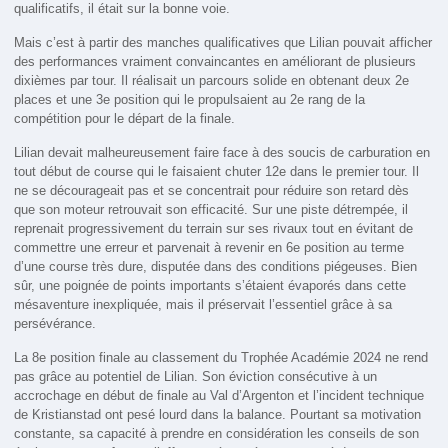
qualificatifs, il était sur la bonne voie.
Mais c’est à partir des manches qualificatives que Lilian pouvait afficher
des performances vraiment convaincantes en améliorant de plusieurs
dixièmes par tour. Il réalisait un parcours solide en obtenant deux 2e
places et une 3e position qui le propulsaient au 2e rang de la
compétition pour le départ de la finale.
Lilian devait malheureusement faire face à des soucis de carburation en
tout début de course qui le faisaient chuter 12e dans le premier tour. Il
ne se décourageait pas et se concentrait pour réduire son retard dès
que son moteur retrouvait son efficacité. Sur une piste détrempée, il
reprenait progressivement du terrain sur ses rivaux tout en évitant de
commettre une erreur et parvenait à revenir en 6e position au terme
d’une course très dure, disputée dans des conditions piégeuses. Bien
sûr, une poignée de points importants s’étaient évaporés dans cette
mésaventure inexpliquée, mais il préservait l’essentiel grâce à sa
persévérance.
La 8e position finale au classement du Trophée Académie 2024 ne rend
pas grâce au potentiel de Lilian. Son éviction consécutive à un
accrochage en début de finale au Val d’Argenton et l’incident technique
de Kristianstad ont pesé lourd dans la balance. Pourtant sa motivation
constante, sa capacité à prendre en considération les conseils de son