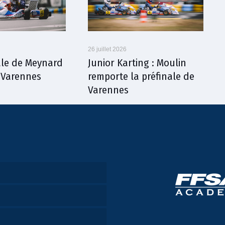
26 juillet 2026
nale de Meynard
Junior Karting : Moulin
à Varennes
remporte la préfinale de
Varennes