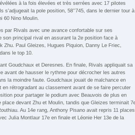
révélées à la fois élevées et très serrées avec 17 pilotes
’adjugeait la pole position, 58’’745, dans le dernier tour à
i 60 Nino Moulin.
es par Rivals avec une avance confortable sur ses
n principal rival en assurant la 2e position face à
ck Zhu. Paul Gleizes, Hugues Piquion, Danny Le Friec,
 dans le top 10.
evant Goudchaux et Deresnes. En finale, Rivals appliquait sa
rse avant de hausser le rythme pour décrocher les autres
 sans la moindre faute. Goudchaux jouait de malchance en
et en rétrogradant au classement avant de se faire percuter
osition pour partager le podium avec Beauvois de plus en
e place devant Zhu et Moulin, tandis que Gleizes terminait 7
outhiau. Au 14e rang, Anthony Pisano avait repris 11 places
c Julia Montlaur 17e en finale et Léonie Her 13e de la