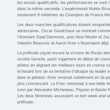
les essais qualificatifs, les performances se sont 
dans la même seconde. L’expérimenté Matéo Rivals s
seulement 9 millièmes du Champion de France Min
Les deux manches qualificatives étaient remporté
adversaires. Oscar Goudchaux se montrait comme so
l’étonnant Saad Deresnes, puis Nino Moulin et Za
Valentin Beauvois et Aaron Krier s’illustraient déjà
La préfinale voyait encore la victoire de Rivals d
recette favorite, partir sagement en début de cou
pilotes en alignant les meilleurs tours en course
échouant lors de sa tentative d’attaque du leader 
dans le peloton. Krier revenait solidement en 2e p
plus convaincant. Le Friec remontait à une belle 4
suivi par Alexandre Micheneau, Piquion et Basile R
Les deux féminines assuraient un bon week-end ave
préfinale.