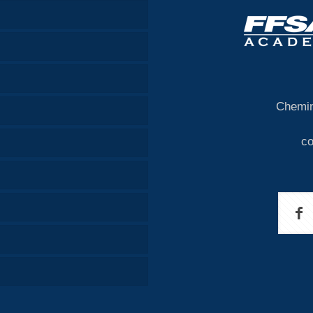
Chemin
c