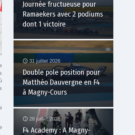
Journée fructueuse pour
Ramaekers avec 2 podiums
dont 1 victoire
31 juillet 2026
e
Double pole position pour
s
ù
Matthéo Dauvergne en F4
s
à Magny-Cours
i
28 juillet 2026
e
F4 Academy : A Magny-
,