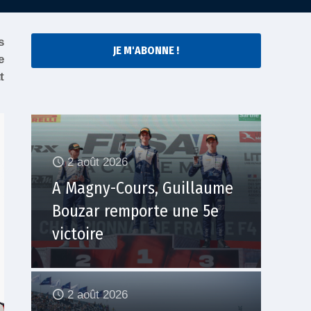
s
JE M'ABONNE !
e
t
2 août 2026
A Magny-Cours, Guillaume
Bouzar remporte une 5e
victoire
2 août 2026