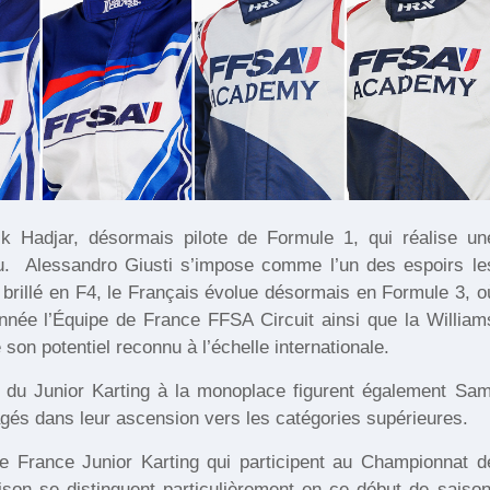
ck Hadjar, désormais pilote de Formule 1, qui réalise un
u.
Alessandro Giusti s’impose comme l’un des espoirs le
r brillé en F4, le Français évolue désormais en Formule 3, o
te année l’Équipe de France FFSA Circuit ainsi que la William
on potentiel reconnu à l’échelle internationale.
du Junior Karting à la monoplace figurent également Sam
gés dans leur ascension vers les catégories supérieures.
 France Junior Karting qui participent au Championnat d
son se distinguent particulièrement en ce début de saison