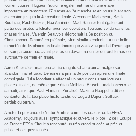
tour en course. Hugues Piquion a également franchi une étape
importante en remontant 17 places en 2e manche et en poursuivant son
ascension jusqu’à la 4e position finale. Alexandre Micheneau, Basile
Routhiau, Paul Gleizes, Noa Anaimi et Maël Sannier font également
partie des pilotes à féliciter pour leur évolution. Toujours solide dans les
phases finales, Valentin Beauvois décrochait la 3e position du
Championnat. Retardé en préfinale, Nino Moulin terminait sur une belle
remontée de 15 places en finale tandis que Zack Zhu perdait l’avantage
de son parcours aux avant-postes en devant renoncer sur problèmes de
surchauffe de frein en finale.
Aaron Krier s’est maintenu au 5e rang du Championnat malgré son
abandon final et Saad Deresnes a pris la 8e position après une finale
compliquée. Julia Montlaur a effectué un retour consistant lors des
phases finales, de même que Kérian Malblanc-Brusetti, malchanceux le
samedi, ainsi que Paul Flamant. Pénalisé, Maxime Noeppel a dû se
contenter de la 15e place finale tandis qu’Edgard Dupont-Goffaux
perdait du terrain.
A noter la présence de Victor Martins parmi les coachs de la FFSA
Academy. Toujours aussi sympathique et ouvert, le pilote F2 de l’Equipe
de France FFSA Circuit a rencontré un très grand succès auprès du
public et des passionnés.