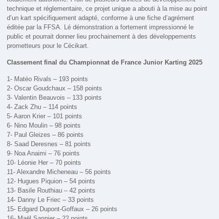
technique et réglementaire, ce projet unique a abouti à la mise au point
d’un kart spécifiquement adapté, conforme à une fiche d’agrément
éditée par la FFSA. Lé démonstration a fortement impressionné le
public et pourrait donner lieu prochainement à des développements
prometteurs pour le Cécikart.
Classement final du Championnat de France Junior Karting 2025
1- Matéo Rivals – 193 points
2- Oscar Goudchaux – 158 points
3- Valentin Beauvois – 133 points
4- Zack Zhu – 114 points
5- Aaron Krier – 101 points
6- Nino Moulin – 98 points
7- Paul Gleizes – 86 points
8- Saad Deresnes – 81 points
9- Noa Anaimi – 76 points
10- Léonie Her – 70 points
11- Alexandre Micheneau – 56 points
12- Hugues Piquion – 54 points
13- Basile Routhiau – 42 points
14- Danny Le Friec – 33 points
15- Edgard Dupont-Goffaux – 26 points
16- Maël Sannier – 22 points