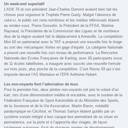
Un week-end superlatif
L’ASK 76 et son président Jean-Charles Dumont avaient bien fait les
choses pour organiser le Trophée Pierre Gasly. Malgré l’absence de
celui-ci, le public est venu nombreux et les médias télévisuels étaient
au rendez-vous. Pierre Gosselin, le Président de la FFSA, Martine
Raynaud, la Présidente de la Commission des Ligues et de nombreux
élus de la région avaient fait le déplacement à Anneville. La compétition
Mini 60 en partenariat avec le TKF a proposé une nouvelle fois le tirage
au sort des mécaniques Vortex en gage d’équité. La catégorie Nationale
a prouvé une nouvelle fois son niveau de performance. La Rencontre
Nationale des Ecoles Françaises de Karting, avec 65 participants issus
de 11 écoles labellisées, a inauguré avec succès une nouvelle formule
sur trois jours, plus proche de la compétition. C’est Rosny 93 qui s’est
imposée devant l’AS Mantaise et l’EFK Anthoine Hubert.
Les non-voyants font l’admiration de tous
Pour la première fois, deux pilotes non-voyants ont pris le volant d’un
kart, lors d’une démonstration inédite et encadrée, avec le soutien de la
Fédération Française du Sport Automobile et du Ministère des Sports,
de la Jeunesse et de la Vie Associative. Martin Baron, médaillé
paralympique en Cécifoot, et Thomas Samyn étaient guidés par un
système sonore intégré à leur casque leur permettant de se situer en
permanence, sur la piste et à l’approche des virages, de façon
totalement autonome. Fruit de plusieurs années de développement