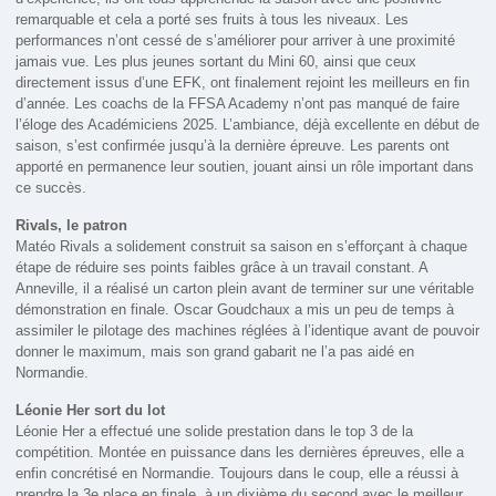
remarquable et cela a porté ses fruits à tous les niveaux. Les
performances n’ont cessé de s’améliorer pour arriver à une proximité
jamais vue. Les plus jeunes sortant du Mini 60, ainsi que ceux
directement issus d’une EFK, ont finalement rejoint les meilleurs en fin
d’année. Les coachs de la FFSA Academy n’ont pas manqué de faire
l’éloge des Académiciens 2025. L’ambiance, déjà excellente en début de
saison, s’est confirmée jusqu’à la dernière épreuve. Les parents ont
apporté en permanence leur soutien, jouant ainsi un rôle important dans
ce succès.
Rivals, le patron
Matéo Rivals a solidement construit sa saison en s’efforçant à chaque
étape de réduire ses points faibles grâce à un travail constant. A
Anneville, il a réalisé un carton plein avant de terminer sur une véritable
démonstration en finale. Oscar Goudchaux a mis un peu de temps à
assimiler le pilotage des machines réglées à l’identique avant de pouvoir
donner le maximum, mais son grand gabarit ne l’a pas aidé en
Normandie.
Léonie Her sort du lot
Léonie Her a effectué une solide prestation dans le top 3 de la
compétition. Montée en puissance dans les dernières épreuves, elle a
enfin concrétisé en Normandie. Toujours dans le coup, elle a réussi à
prendre la 3e place en finale, à un dixième du second avec le meilleur