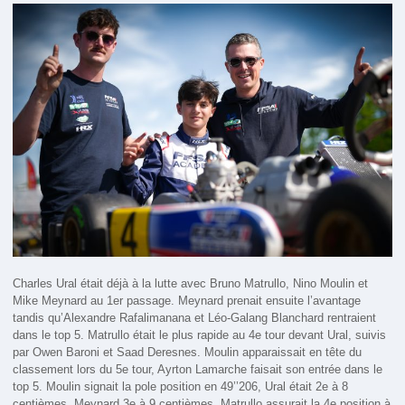
Charles Ural était déjà à la lutte avec Bruno Matrullo, Nino Moulin et
Mike Meynard au 1er passage. Meynard prenait ensuite l’avantage
tandis qu’Alexandre Rafalimanana et Léo-Galang Blanchard rentraient
dans le top 5. Matrullo était le plus rapide au 4e tour devant Ural, suivis
par Owen Baroni et Saad Deresnes. Moulin apparaissait en tête du
classement lors du 5e tour, Ayrton Lamarche faisait son entrée dans le
top 5. Moulin signait la pole position en 49’’206, Ural était 2e à 8
centièmes, Meynard 3e à 9 centièmes. Matrullo assurait la 4e position à