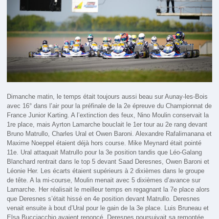
Dimanche matin, le temps était toujours aussi beau sur Aunay-les-Bois
avec 16° dans l’air pour la préfinale de la 2e épreuve du Championnat de
France Junior Karting. A l’extinction des feux, Nino Moulin conservait la
1re place, mais Ayrton Lamarche bouclait le 1er tour au 2e rang devant
Bruno Matrullo, Charles Ural et Owen Baroni. Alexandre Rafalimanana et
Maxime Noeppel étaient déjà hors course. Mike Meynard était pointé
11e. Ural attaquait Matrullo pour la 3e position tandis que Léo-Galang
Blanchard rentrait dans le top 5 devant Saad Deresnes, Owen Baroni et
Léonie Her. Les écarts étaient supérieurs à 2 dixièmes dans le groupe
de tête. A la mi-course, Moulin menait avec 5 dixièmes d’avance sur
Lamarche. Her réalisait le meilleur temps en regagnant la 7e place alors
que Deresnes s’était hissé en 4e position devant Matrullo. Deresnes
venait ensuite à bout d’Ural pour le gain de la 3e place. Luis Bruneau et
Elsa Bucciacchio avaient renoncé. Deresnes poursuivait sa remontée