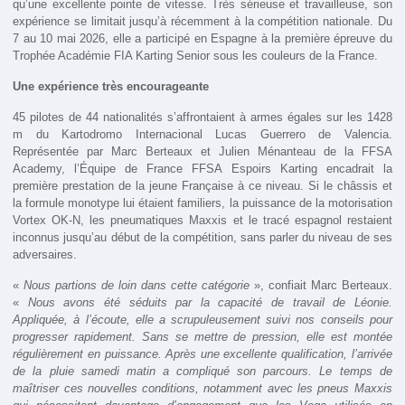
qu’une excellente pointe de vitesse. Très sérieuse et travailleuse, son
expérience se limitait jusqu’à récemment à la compétition nationale. Du
7 au 10 mai 2026, elle a participé en Espagne à la première épreuve du
Trophée Académie FIA Karting Senior sous les couleurs de la France.
Une expérience très encourageante
45 pilotes de 44 nationalités s’affrontaient à armes égales sur les 1428
m du Kartodromo Internacional Lucas Guerrero de Valencia.
Représentée par Marc Berteaux et Julien Ménanteau de la FFSA
Academy, l’Équipe de France FFSA Espoirs Karting encadrait la
première prestation de la jeune Française à ce niveau. Si le châssis et
la formule monotype lui étaient familiers, la puissance de la motorisation
Vortex OK-N, les pneumatiques Maxxis et le tracé espagnol restaient
inconnus jusqu’au début de la compétition, sans parler du niveau de ses
adversaires.
«
Nous partions de loin dans cette catégorie
», confiait Marc Berteaux.
«
Nous avons été séduits par la capacité de travail de Léonie.
Appliquée, à l’écoute, elle a scrupuleusement suivi nos conseils pour
progresser rapidement. Sans se mettre de pression, elle est montée
régulièrement en puissance. Après une excellente qualification, l’arrivée
de la pluie samedi matin a compliqué son parcours. Le temps de
maîtriser ces nouvelles conditions, notamment avec les pneus Maxxis