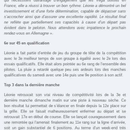
qui nécessitent davantage d’engagement que les Vega utilisés en
France, elle a réussi à trouver un bon rythme. Léonie a démontré un bel
investissement et d’une forte détermination, capable de dépasser sans
s’accrocher ainsi que d’assurer une excellente rapidité. Le résultat final
ne reflète que partiellement ses capacités à cause d’un départ pas
évident dans le peloton. Nous attendons avec impatience le prochain
rendez-vous en Allemagne
».
6e sur 45 en qualification
Léonie a fait partie d’entrée de jeu du groupe de tête de la compétition
avec le 3e meilleur temps de son groupe à égalité avec le 2e lors des
essais qualificatifs. Elle était alors pointée au 6e rang de l’ensemble des
pilotes. La pluie a retardé quelque peu ses ardeurs lors des manches
qualificatives du samedi avec une 14e puis une 9e position à son actif.
Top 3 dans la dernière manche
Léonie retrouvait son vrai niveau de compétitivité lors de la 3e et
dernière manche dimanche matin sur une piste à nouveau sèche. Ce
bon résultat lui permettait de s’élancer en finale depuis la 12e place sur
la grille. Elle se faisait malheureusement enfermer au départ et se
retrouvait 17e en début de course. Elle se lançait courageusement dans
une remontée qui l’amenait finalement au 11e rang sur la ligne d’arrivée,
soit un gain substantiel de 6 positions. Au terme d’un week-end très