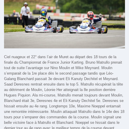
Ciel nuageux et 22° dans l’air de Muret au départ des 18 tours de la
finale du Championnat de France Junior Karting. Bruno Matrullo prenait
tout de suite l’avantage sur Nino Moulin et Mike Meynard. Moulin
s’emparait de la 1re place dès le second passage tandis que Léo-
Galang Blanchard passait 3e devant Eli Kanuty Dechitel et Meynard.
Saad Deresnes rentrait ensuite dans le top 5. Matrullo récupérait la tête
au détriment de Moulin, Léonie Her atteignait la 8e position derrière
Hugues Piquion. Ala mi-course, Matrullo menait toujours devant Moulin,
Blanchard était 3e, Deresnes 4e et Eli Kanuty Dechitel 5e. Deresnes se
hissait ensuite au 4e rang. Longtemps 10e, Maxime Noeppel entamait
une remontée intéressante. Moulin attaquait Matrullo dans le 14e des 18
tours pour s’emparer des commandes de la course. Moulin signait une
belle victoire face à Matrullo et Blanchard. Noeppel se hissait dans le
dernier tour au 4e rang avec le meilleur temps de la course devant