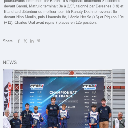
poursuivants emmenés par Baroni. Il s’imposait finalement 8 dixièmes
devant Baroni, Matrullo terminait 3e à 2,5’’, talonné par Deresnes (+9) et
Blanchard détenteur du meilleur tour. Eli Kanuty Dechitel revenait 6e
devant Nino Moulin, puis Limousin 8e, Léonie Her 9e (+6) et Piquion 10e
(+11). Charles Ural avait repris 7 places en 12e position.
Share
NEWS