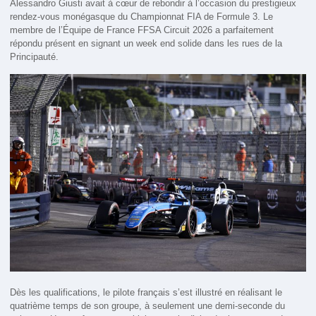
Alessandro Giusti avait à cœur de rebondir à l’occasion du prestigieux
rendez-vous monégasque du Championnat FIA de Formule 3. Le
membre de l’Équipe de France FFSA Circuit 2026 a parfaitement
répondu présent en signant un week end solide dans les rues de la
Principauté.
Dès les qualifications, le pilote français s’est illustré en réalisant le
quatrième temps de son groupe, à seulement une demi-seconde du