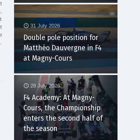
t
,
t
31 July 2026
t
e
Double pole position for
.
Matthéo Dauvergne in F4
at Magny-Cours
28 July 2026
F4 Academy: At Magny-
Cours, the Championship
enters the second half of
the season