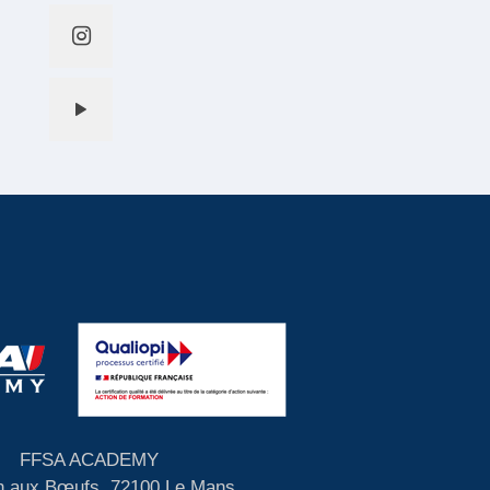
FFSA ACADEMY
 aux Bœufs, 72100 Le Mans