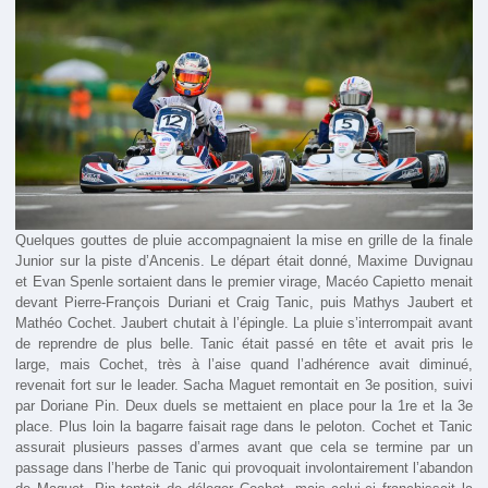
Quelques gouttes de pluie accompagnaient la mise en grille de la finale
Junior sur la piste d’Ancenis. Le départ était donné, Maxime Duvignau
et Evan Spenle sortaient dans le premier virage, Macéo Capietto menait
devant Pierre-François Duriani et Craig Tanic, puis Mathys Jaubert et
Mathéo Cochet. Jaubert chutait à l’épingle. La pluie s’interrompait avant
de reprendre de plus belle. Tanic était passé en tête et avait pris le
large, mais Cochet, très à l’aise quand l’adhérence avait diminué,
revenait fort sur le leader. Sacha Maguet remontait en 3e position, suivi
par Doriane Pin. Deux duels se mettaient en place pour la 1re et la 3e
place. Plus loin la bagarre faisait rage dans le peloton. Cochet et Tanic
assurait plusieurs passes d’armes avant que cela se termine par un
passage dans l’herbe de Tanic qui provoquait involontairement l’abandon