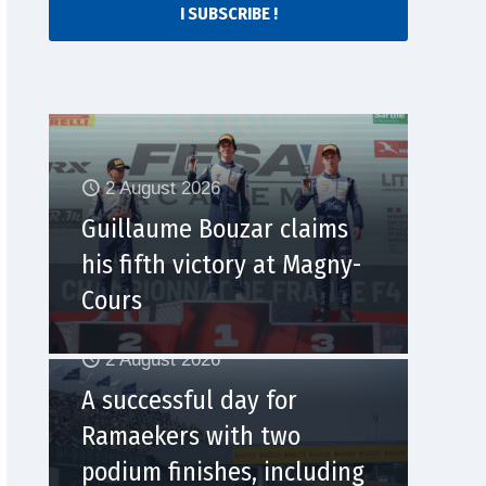
I SUBSCRIBE !
2 August 2026
Guillaume Bouzar claims
his fifth victory at Magny-
Cours
2 August 2026
A successful day for
Ramaekers with two
podium finishes, including