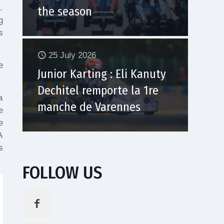
.
the season
g
s
25 July 2026
e
Junior Karting : Eli Kanuty
Dechitel remporte la 1re
a
manche de Varennes
e
e
A
s
FOLLOW US