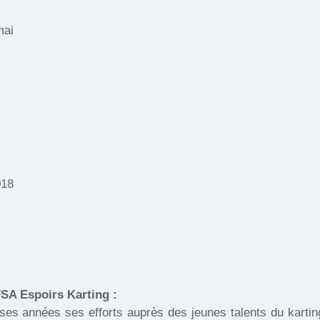
mai
018
FSA Espoirs Karting :
es années ses efforts auprès des jeunes talents du kartin