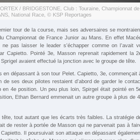
 VORTEX / BRIDGESTONE, Club : Touraine, Championnat de
MANS, National Race, © KSP Reportages
mier tour de la course, mais ses adversaires se montraien
ve du Championnat de France Junior au Mans. En effet Macé
à ne pas laisser le leader s’échapper comme on l’avait v
par Capietto. Pointé 3e, Masson reprenait rapidement la 2
prigel avaient effectué la jonction avec le groupe de tête.
 en dépassant à son tour Pelet. Capietto, 3e, commençait 
on de ses deux pilotes restaient d’abord de garder le contac
en 4e position. Un peu plus loin, Spirgel était pointé en 5
sition, Ethan Bernard emmenait un autre groupe à plus de 4
tête, tout autant que les écarts très faibles. La stratégie d
ait de rester à portée de Masson qui ne parvenait pas à fair
t Capietto. Il poursuivait son attaque en dépassant égalemen