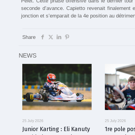
Pelet. Cette phase offensive dans le dernier tour
seconde d’avance. Capietto revenait finalement e
jonction et s’emparait de la 4e position au détrime
Share
NEWS
25 July 2026
25 July 2026
Junior Karting : Eli Kanuty
1re pole po