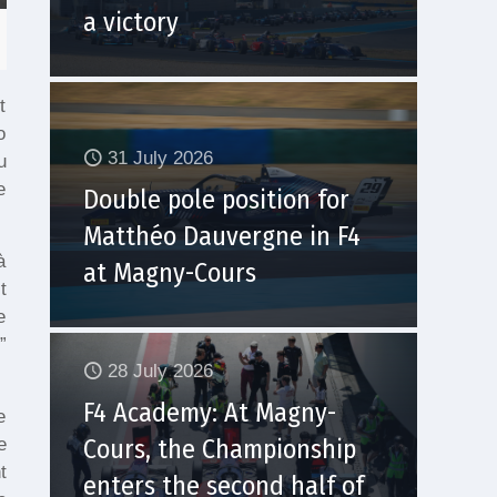
a victory
t
o
31 July 2026
u
e
Double pole position for
Matthéo Dauvergne in F4
à
at Magny-Cours
t
e
”
28 July 2026
F4 Academy: At Magny-
e
e
Cours, the Championship
t
enters the second half of