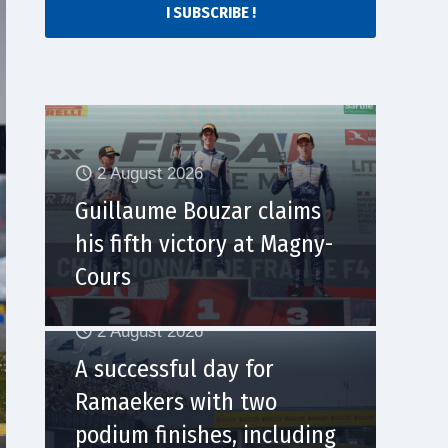
I SUBSCRIBE !
2 August 2026
Guillaume Bouzar claims
his fifth victory at Magny-
Cours
2 August 2026
A successful day for
Ramaekers with two
podium finishes, including