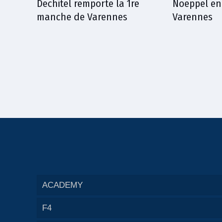
Dechitel remporte la 1re
Noeppel en
manche de Varennes
Varennes
ACADEMY
F4