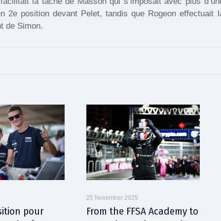
 facilitait la tâche de Masson qui s’imposait avec plus d’un
n 2e position devant Pelet, tandis que Rogeon effectuait l
nt de Simon.
25 November 2025
sition pour
From the FFSA Academy to