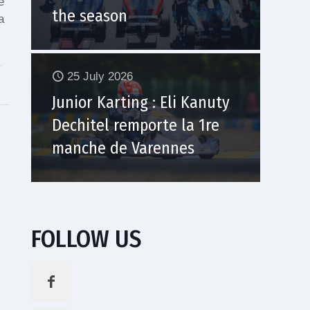
e
the season
a
25 July 2026
Junior Karting : Eli Kanuty
Dechitel remporte la 1re
manche de Varennes
FOLLOW US