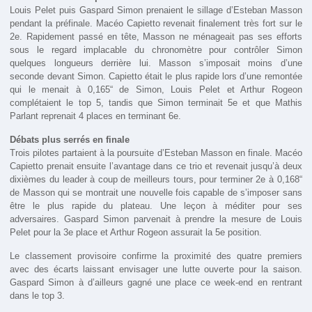
Louis Pelet puis Gaspard Simon prenaient le sillage d’Esteban Masson
pendant la préfinale. Macéo Capietto revenait finalement très fort sur le
2e. Rapidement passé en tête, Masson ne ménageait pas ses efforts
sous le regard implacable du chronomètre pour contrôler Simon
quelques longueurs derrière lui. Masson s’imposait moins d’une
seconde devant Simon. Capietto était le plus rapide lors d’une remontée
qui le menait à 0,165“ de Simon, Louis Pelet et Arthur Rogeon
complétaient le top 5, tandis que Simon terminait 5e et que Mathis
Parlant reprenait 4 places en terminant 6e.
Débats plus serrés en finale
Trois pilotes partaient à la poursuite d’Esteban Masson en finale. Macéo
Capietto prenait ensuite l’avantage dans ce trio et revenait jusqu’à deux
dixièmes du leader à coup de meilleurs tours, pour terminer 2e à 0,168“
de Masson qui se montrait une nouvelle fois capable de s’imposer sans
être le plus rapide du plateau. Une leçon à méditer pour ses
adversaires. Gaspard Simon parvenait à prendre la mesure de Louis
Pelet pour la 3e place et Arthur Rogeon assurait la 5e position.
Le classement provisoire confirme la proximité des quatre premiers
avec des écarts laissant envisager une lutte ouverte pour la saison.
Gaspard Simon à d’ailleurs gagné une place ce week-end en rentrant
dans le top 3.