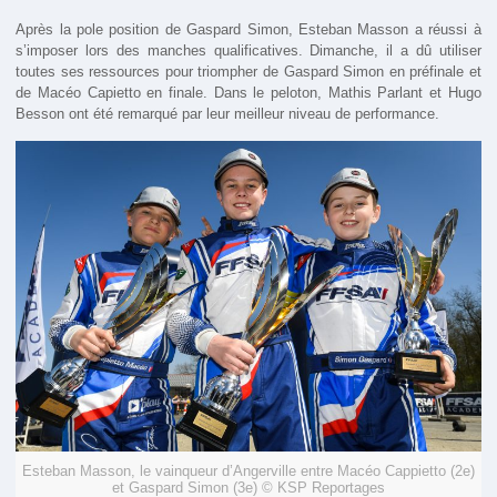
Après la pole position de Gaspard Simon, Esteban Masson a réussi à
s’imposer lors des manches qualificatives. Dimanche, il a dû utiliser
toutes ses ressources pour triompher de Gaspard Simon en préfinale et
de Macéo Capietto en finale. Dans le peloton, Mathis Parlant et Hugo
Besson ont été remarqué par leur meilleur niveau de performance.
Esteban Masson, le vainqueur d’Angerville entre Macéo Cappietto (2e)
et Gaspard Simon (3e) © KSP Reportages