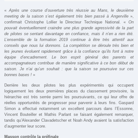
«
Après une course d’ouverture très réussie au Mans, le deuxième
meeting de la saison s’est également très bien passé à Angerville
»,
confirmait Christophe Lollier le Directeur Technique National. «
On
pouvait éventuellement craindre une plus grande agressivité de la part
de pilotes se sentant davantage en confiance, mais il n’en a rien été.
L’ensemble de la formation 2019 continue à être très attentif aux
conseils que nous lui donnons. La compétition se déroule très bien et
les jeunes évoluent rapidement grâce à la confiance qu’ils font à notre
équipe d’encadrement. Le bon esprit général des parents et
accompagnateurs contribue de manière significative à ce bon début de
saison. Je n’ai qu’un souhait : que la saison se poursuive sur ces
bonnes bases !
»
Derrière les deux pilotes les plus expérimentés qui occupent
logiquement les deux premières places du classement provisoire, la
hiérarchie est très serrée parmi les poursuivants, ce qui leur offre de
réelles opportunités de progresser pour parvenir à leurs fins. Gaspard
Simon a effectué notamment un excellent parcours dans l’Essonne,
Vincent Bouteiller et Mathis Parlant se faisant également remarquer,
tandis qu’Alexander Clavadetscher et Noah Andy avaient la satisfaction
d’augmenter leur score.
Masson contrôle la préfinale